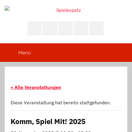
Zum
Inhalt
Spielespatz
springen
Deine
Anlaufstelle
Whatsapp-
Instagram
Facebook
E-
Telefon
für
Community
Mail
Brett-,
Karten-,
Menü
Würfel-
und
Sammelkartenspiele
aller
Art!
« Alle Veranstaltungen
Diese Veranstaltung hat bereits stattgefunden.
Komm, Spiel Mit! 2025