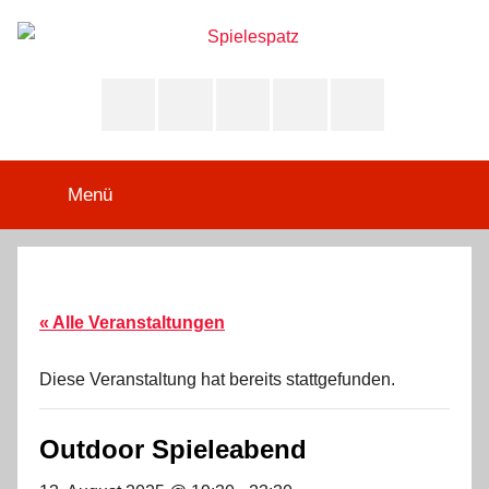
Zum
Inhalt
springen
Spielespatz
Deine
Anlaufstelle
Whatsapp-
Instagram
Facebook
E-
Telefon
für
Community
Mail
Brett-,
Karten-,
Menü
Würfel-
und
Sammelkartenspiele
aller
Art!
« Alle Veranstaltungen
Diese Veranstaltung hat bereits stattgefunden.
Outdoor Spieleabend