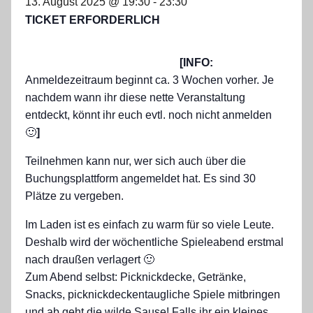
13. August 2025 @ 19:30
-
23:30
TICKET ERFORDERLICH
[INFO:
Anmeldezeitraum beginnt ca. 3 Wochen vorher. Je
nachdem wann ihr diese nette Veranstaltung
entdeckt, könnt ihr euch evtl. noch nicht anmelden
🙂
]
Teilnehmen kann nur, wer sich auch über die
Buchungsplattform angemeldet hat. Es sind 30
Plätze zu vergeben.
Im Laden ist es einfach zu warm für so viele Leute.
Deshalb wird der wöchentliche Spieleabend erstmal
nach draußen verlagert 🙂
Zum Abend selbst: Picknickdecke, Getränke,
Snacks, picknickdeckentaugliche Spiele mitbringen
und ab geht die wilde Sause! Falls ihr ein kleines