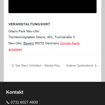
VERANSTALTUNGSORT
Glacis Park Neu-Ulm
Tischtennisplatten Glacis, 451, Turmstraße 3
Neu-Ulm
,
Bayern
89231
Germany
Google Karte
anzeigen
Star Wars: Unlimited – Weekly Play
Outdoor Spieleabend
Kontakt
📞
0731 6027 4600