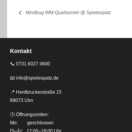
Mindbug WM-Qualiturnier @ Spielespatz
Kontakt
📞
0731 6027 4600
📧
info@spielespatz.de
📍 Herdbruckerstraße 15
89073 Ulm
🕒 Öffnungszeiten:
Mo: geschlossen
Di–Fr: 12:00–18:00 Uhr