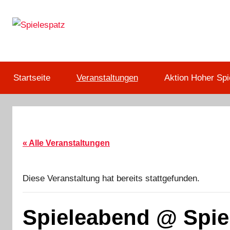
Zum
Inhalt
springen
Deine
Spielespatz
Anlaufstelle
für
Startseite
Veranstaltungen
Aktion Hoher Spi
Brett-,
Karten-,
Würfel-
und
Sammelkartenspiele
« Alle Veranstaltungen
aller
Art!
Diese Veranstaltung hat bereits stattgefunden.
Spieleabend @ Spie