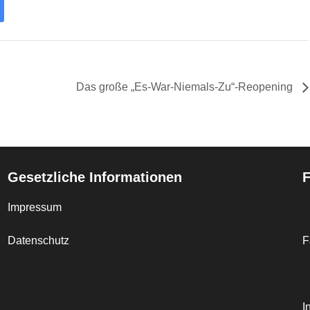
Das große „Es-War-Niemals-Zu“-Reopening
Gesetzliche Informationen
F
Impressum
Datenschutz
F
I