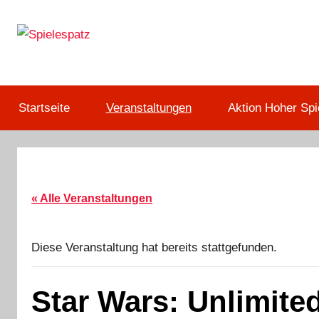
Zum
Inhalt
springen
Deine
Spielespatz
Anlaufstelle
für
Startseite
Veranstaltungen
Aktion Hoher Spi
Brett-,
Karten-,
Würfel-
und
Sammelkartenspiele
« Alle Veranstaltungen
aller
Art!
Diese Veranstaltung hat bereits stattgefunden.
Star Wars: Unlimite