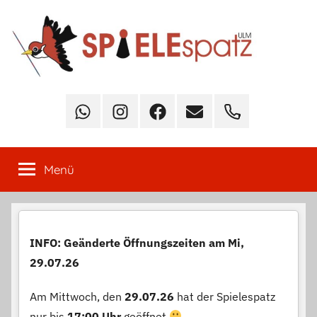
Zum
Inhalt
springen
Spielespatz
Deine
Anlaufstelle
Whatsapp-
Instagram
Facebook
E-
Telefon
für
Community
Mail
Brett-,
Karten-,
Menü
Würfel-
und
Sammelkartenspiele
aller
INFO: Geänderte Öffnungszeiten am Mi,
Art!
29.07.26
Am Mittwoch, den
29.07.26
hat der Spielespatz
nur bis
17:00 Uhr
geöffnet