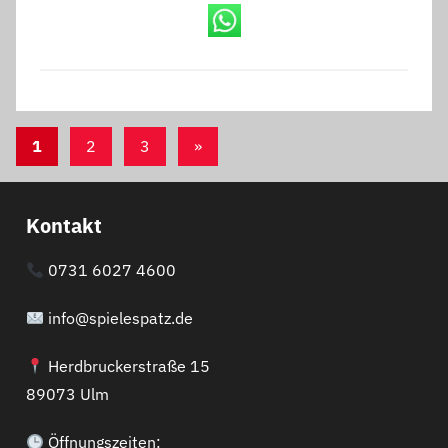
Seitennummerierung
Nächste
1
2
3
»
der
Beiträge
Beiträge
Kontakt
0731 6027 4600
info@spielespatz.de
Herdbruckerstraße 15
89073 Ulm
Öffnungszeiten: